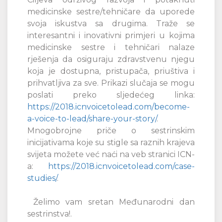
medicinske sestre/tehničare da uporede
svoja iskustva sa drugima. Traže se
interesantni i inovativni primjeri u kojima
medicinske sestre i tehničari nalaze
rješenja da osiguraju zdravstvenu njegu
koja je dostupna, pristupača, priuštiva i
prihvatljiva za sve. Prikazi slučaja se mogu
poslati preko sljedećeg linka:
https://2018.icnvoicetolead.com/become-
a-voice-to-lead/share-your-story/
.
Mnogobrojne priče o sestrinskim
inicijativama koje su stigle sa raznih krajeva
svijeta možete već naći na veb stranici ICN-
a:
https://2018.icnvoicetolead.com/case-
studies/
.
Želimo vam sretan Međunarodni dan
sestrinstva!.