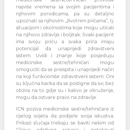
najviše vremena sa svojim pacijentima i
njihovim porodicama, pa su detaljno
upoznati sa njihovim „životnim pričama“, tj.
situacijom i okolnostima koje mogu uticati
na njihovo zdravlje i boljitak. Svaki pacijent
ima svoju priču a svaka priča imaju
potencijal da unaprijedi zdravstveni
sistem. Uvidi i znanje koje posjeduju
medicinske sestre/tehničari mogu
omogućiti da se preispita i unaprijedi način
na koji funkcioniše zdravstveni sistem. Oni
su ključna karika da se postigne da svi, bez
obzira na to gdje su i kakvo je okruženje,
mogu da ostvare pravo na zdravlje.
ICN poziva medicinske sestre/tehničare iz
cijelog svijeta da podijele svoja iskustva.
Prikazi slučaja trebaju se baviti nekim od
Ciljeva održivog razvoja i potaknuti