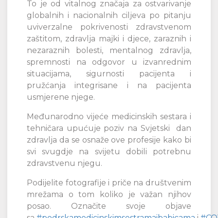
To je od vitalnog značaja za ostvarivanje
globalnih i nacionalnih ciljeva po pitanju
uviverzalne pokrivenosti zdravstvenom
zaštitom, zdravlja majki i djece, zaraznih i
nezaraznih bolesti, mentalnog zdravlja,
spremnosti na odgovor u izvanrednim
situacijama, sigurnosti pacijenta i
pružćanja integrisane i na pacijenta
usmjerene njege.
Međunarodno vijeće medicinskih sestara i
tehničara upućuje poziv na Svjetski dan
zdravlja da se osnaže ove profesije kako bi
svi svugdje na svijetu dobili potrebnu
zdravstvenu njegu.
Podijelite fotografije i priče na društvenim
mrežama o tom koliko je važan njihov
posao. Označite svoje objave
sa
#podrskamedicinskimsestramaibabicama
i
#CO