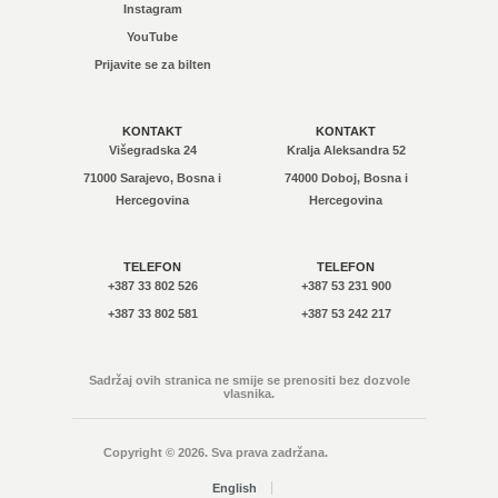
Instagram
YouTube
Prijavite se za bilten
KONTAKT
KONTAKT
Višegradska 24
Kralja Aleksandra 52
71000 Sarajevo, Bosna i
74000 Doboj, Bosna i
Hercegovina
Hercegovina
TELEFON
TELEFON
+387 33 802 526
+387 53 231 900
+387 33 802 581
+387 53 242 217
Sadržaj ovih stranica ne smije se prenositi bez dozvole
vlasnika.
Copyright © 2026. Sva prava zadržana.
English