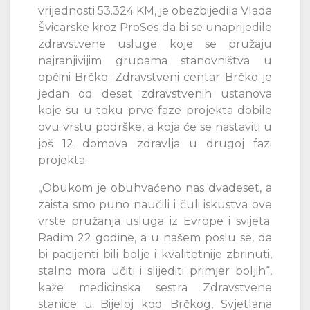
vrijednosti 53.324 KM, je obezbijedila Vlada
Švicarske kroz ProSes da bi se unaprijedile
zdravstvene usluge koje se pružaju
najranjivijim grupama stanovništva u
općini Brčko. Zdravstveni centar Brčko je
jedan od deset zdravstvenih ustanova
koje su u toku prve faze projekta dobile
ovu vrstu podrške, a koja će se nastaviti u
još 12 domova zdravlja u drugoj fazi
projekta.
„Obukom je obuhvaćeno nas dvadeset, a
zaista smo puno naučili i čuli iskustva ove
vrste pružanja usluga iz Evrope i svijeta.
Radim 22 godine, a u našem poslu se, da
bi pacijenti bili bolje i kvalitetnije zbrinuti,
stalno mora učiti i slijediti primjer boljih“,
kaže medicinska sestra Zdravstvene
stanice u Bijeloj kod Brčkog, Svjetlana