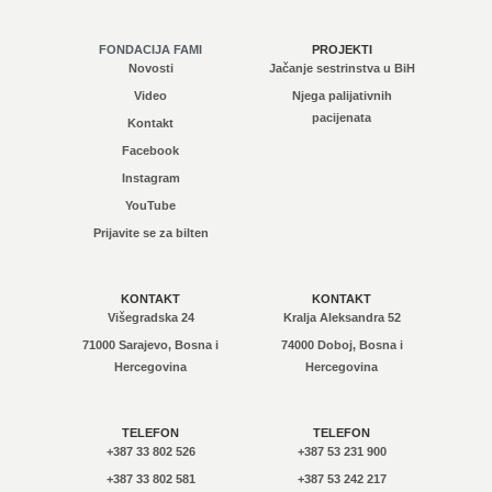
FONDACIJA FAMI
PROJEKTI
Novosti
Jačanje sestrinstva u BiH
Video
Njega palijativnih
pacijenata
Kontakt
Facebook
Instagram
YouTube
Prijavite se za bilten
KONTAKT
KONTAKT
Višegradska 24
Kralja Aleksandra 52
71000 Sarajevo, Bosna i
74000 Doboj, Bosna i
Hercegovina
Hercegovina
TELEFON
TELEFON
+387 33 802 526
+387 53 231 900
+387 33 802 581
+387 53 242 217